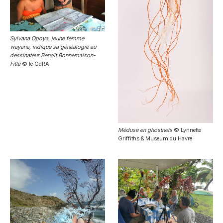
Sylvana Opoya, jeune femme
wayana, indique sa généalogie au
dessinateur Benoît Bonnemaison-
Fitte
© le GdRA
Méduse en ghostnets
© Lynnette
Griffiths & Museum du Havre