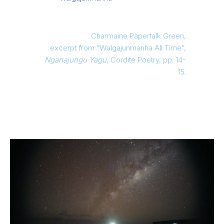
Charmaine Papertalk Green,
excerpt from “Walgajunmanha All Time”,
Nganajungu Yagu
, Cordite Poetry, pp. 14-
15.