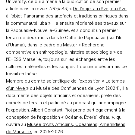
University, ce qui a mené à la publication de son premier
article dans la revue
Tribal Art
, «
De l’objet au rêve, du rêve
à l’objet. Panorama des artefacts et traditions oniriques dans
la communauté luba
». Il a ensuite réorienté ses travaux sur
la Papouasie-Nouvelle-Guinée, et a conduit un premier
terrain de deux mois dans le Golfe de Papouasie (sur l’île
d’Urama), dans le cadre du Master « Recherche
comparative en anthropologie, histoire et sociologie » de
l’EHESS Marseille, toujours sur les échanges entre les
cultures matérielles et les songes. Il continue désormais ce
travail en thèse.
Membre du comité scientifique de l’exposition «
Le temps
d’un rêve
» du Musée des Confluences de Lyon (2024), il a
documenté des objets africains et océaniens, prêté des
carnets de terrain et participé au podcast qui accompagne
l’
exposition
. Albert Constant-Piot prend part également à la
conception de l’exposition « Océanie. Être(s) d’eau », qui
ouvrira au
Musée d’Arts Africains, Océaniens, Amérindiens
de Marseille
, en 2025-2026.