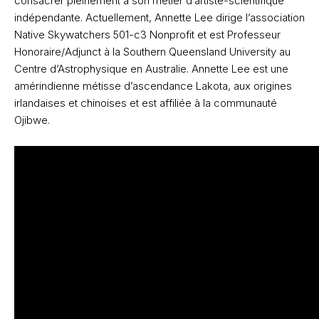
consacrer pleinement à son métier d’artiste-scientifique
indépendante. Actuellement, Annette Lee dirige l’association
Native Skywatchers 501-c3 Nonprofit et est Professeur
Honoraire/Adjunct à la Southern Queensland University au
Centre d’Astrophysique en Australie. Annette Lee est une
amérindienne métisse d’ascendance Lakota, aux origines
irlandaises et chinoises et est affiliée à la communauté
Ojibwe.