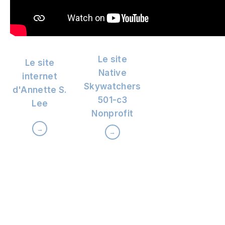
Le site
Le site
Native
internet
Skywatchers
d'Annette S.
501-c3
Lee
Nonprofit
→
→