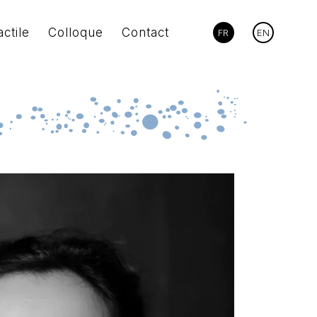
actile
Colloque
Contact
FR
EN