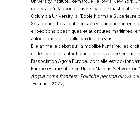
University Institute, Remarque Fellow à New York U
doctorale à Radboud University et à Maastricht Univer
Columbia University, à l’Ecole Normale Supérieure d
Ses recherches sont consacrées au phénomène de 
expéditions océaniques et aux routes maritimes, en 
autochtones et la pollution des océans.
Elle anime le débat sur la mobilité humaine, les d
et des peuples autochtones, le sauvetage en mer et
l’association Agora Europe, dont elle est co-fondatr
Europe est membre du United Nations Network on Mig
Acqua come frontiera. Politiche per una nuova cul
(Feltrinelli 2022).